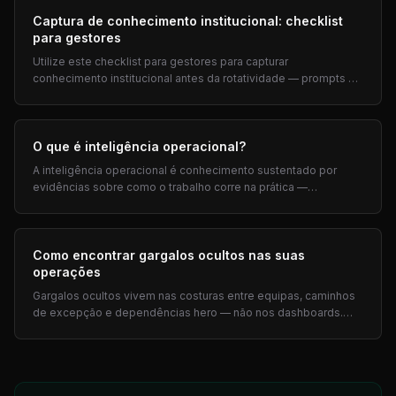
Captura de conhecimento institucional: checklist
para gestores
Utilize este checklist para gestores para capturar
conhecimento institucional antes da rotatividade — prompts de
pré-saída, funções críticas e auditoria trimestral, mais
perguntas de entrevista.
O que é inteligência operacional?
A inteligência operacional é conhecimento sustentado por
evidências sobre como o trabalho corre na prática —
conhecimento tribal, passagens de mão, gargalos — para
priorizar a automatização por ROI.
Como encontrar gargalos ocultos nas suas
operações
Gargalos ocultos vivem nas costuras entre equipas, caminhos
de excepção e dependências hero — não nos dashboards.
Sete sinais e prompts de entrevista para COOs.