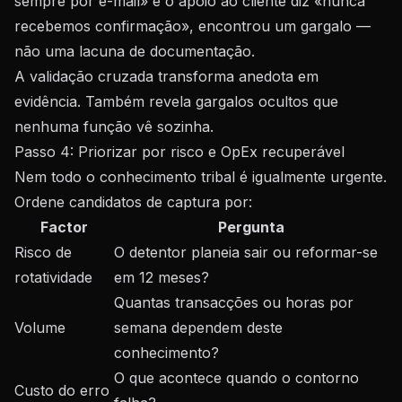
sempre por e-mail» e o apoio ao cliente diz «nunca
recebemos confirmação», encontrou um gargalo —
não uma lacuna de documentação.
A validação cruzada transforma anedota em
evidência. Também revela
gargalos ocultos
que
nenhuma função vê sozinha.
Passo 4: Priorizar por risco e OpEx recuperável
Nem todo o conhecimento tribal é igualmente urgente.
Ordene candidatos de captura por:
Factor
Pergunta
Risco de
O detentor planeia sair ou reformar-se
rotatividade
em 12 meses?
Quantas transacções ou horas por
Volume
semana dependem deste
conhecimento?
O que acontece quando o contorno
Custo do erro