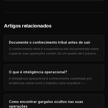
Artigos relacionados
Documente o conhecimento tribal antes de sair
O conhecimento tribal é a experiência não documentada sobre
a qual as suas operações correm. Eis um quadro de 5 passos
para o captar antes da rotatividade — e priorizar o que
automatizar primeiro.
O que é inteligência operacional?
A inteligência operacional é conhecimento sustentado por
evidências sobre como o trabalho corre na prática —
conhecimento tribal, passagens de mão, gargalos — para
priorizar a automatização por ROI.
Como encontrar gargalos ocultos nas suas
operações