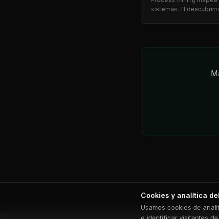
sistemas. El descubrim
procesos captura traba
nunca llegó a un sistem
Compara ambos — y a
cuándo ops mid-market
discovery primero.
Ma
Cookies y analítica del
Usamos cookies de analíti
e identificar visitantes d