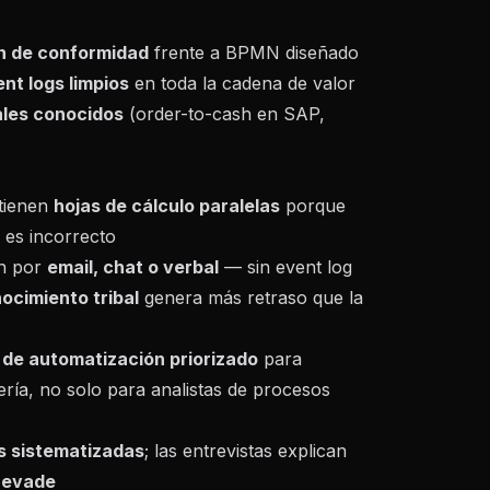
ón de conformidad
frente a BPMN diseñado
nt logs limpios
en toda la cadena de valor
tales conocidos
(order-to-cash en SAP,
tienen
hojas de cálculo paralelas
porque
o es incorrecto
en por
email, chat o verbal
— sin event log
ocimiento tribal
genera más retraso que la
 de automatización priorizado
para
ería, no solo para analistas de procesos
s sistematizadas
; las entrevistas explican
s evade