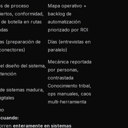
s de proceso
Mapa operativo +
iertos, conformidad,
backlog de
 de botella en rutas
automatización
adas
priorizado por ROI
s (preparación de
Días (entrevistas en
 conectores)
paralelo)
Mecánica reportada
 el diseño del sistema,
por personas,
ntención
contrastada
Conocimiento tribal,
 de sistemas madura,
ops manuales, caos
igitales
multi-herramienta
no
g cuando:
corren
enteramente en sistemas