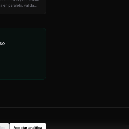
la en paralelo, valida
nte señales operativas
 un roadmap de
ción clasificado por
s — no meses.
eso
les
Aceptar analítica