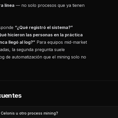
a línea
— no solo procesos que ya tienen
esponde
“¿Qué registró el sistema?”
ué hicieron las personas en la práctica
nca llegó al log?”
Para equipos mid-market
adas, la segunda pregunta suele
og de automatización que el mining solo no
cuentes
 Celonis u otro process mining?