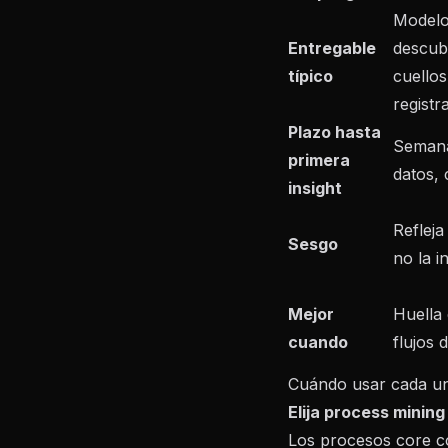
Modelo
Entregable
descub
típico
cuellos
registr
Plazo hasta
Semana
primera
datos,
insight
Refleja
Sesgo
no la i
Mejor
Huella
cuando
flujos d
Cuándo usar cada u
Elija process minin
Los procesos core 