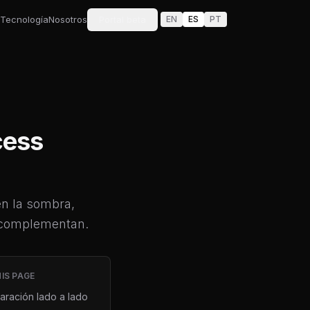
Tecnología
Nosotros
Portal beta
EN
ES
PT
cess
en la sombra,
e complementan.
IS PAGE
ración lado a lado