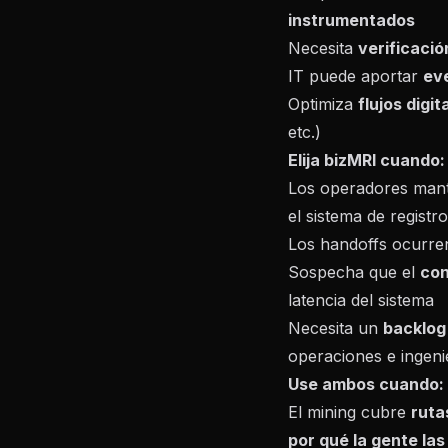
instrumentados
Necesita
verificaci
IT puede aportar
eve
Optimiza
flujos digi
etc.)
Elija bizMRI cuando:
Los operadores man
el sistema de registr
Los handoffs ocurr
Sospecha que el
con
latencia del sistema
Necesita un
backlog
operaciones e ingeni
Use ambos cuando:
El mining cubre
ruta
por qué la gente la