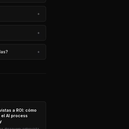
+
+
das?
+
vistas a ROI: cómo
 el AI process
y
ess discovery entrevista