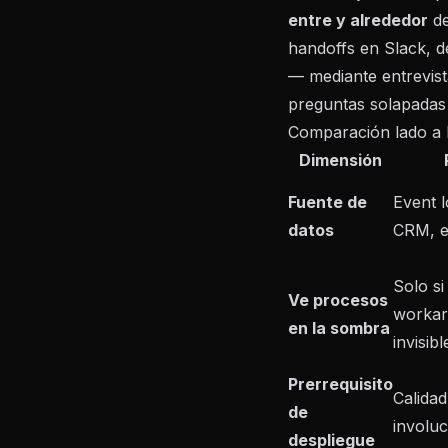
entre y alrededor
de
handoffs en Slack, d
— mediante entrevist
preguntas solapadas 
Comparación lado a 
Dimensión
Fuente de
Event l
datos
CRM, e
Solo si
Ve procesos
workar
en la sombra
invisibl
Prerrequisito
Calidad
de
involu
despliegue