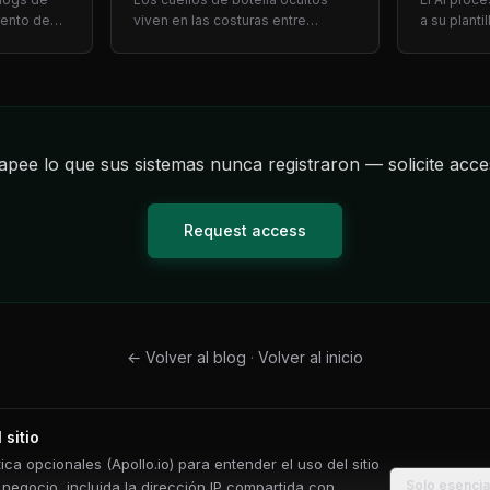
iento de
viven en las costuras entre
a su plantil
jo que
equipos, rutas de excepción y
cruzadame
a.
dependencias hero — no en
y entrega
prende
dashboards. Siete señales y
automatiza
 necesitan
prompts de entrevista para COOs.
ROI en día
pee lo que sus sistemas nunca registraron — solicite acc
Request access
←
Volver al blog
·
Volver al inicio
 sitio
ca opcionales (Apollo.io) para entender el uso del sitio
Solo esencia
e negocio, incluida la dirección IP compartida con