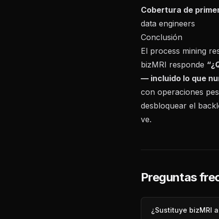
Cobertura de primer
data engineers
Conclusión
El process mining r
bizMRI responde
“¿Q
— incluido lo que nu
con operaciones pes
desbloquear el backl
ve.
Preguntas fre
¿Sustituye bizMRI a