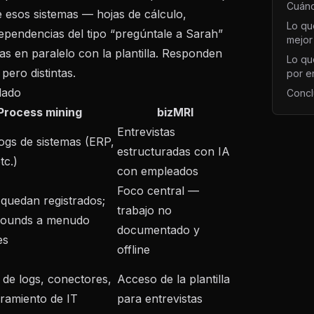
Cuánd
 esos sistemas — hojas de cálculo,
Lo qu
ependencias del tipo “pregúntale a Sarah”
mejor
as en paralelo con la plantilla. Responden
Lo qu
pero distintas.
por e
lado
Concl
Process mining
bizMRI
Entrevistas
ogs de sistemas (ERP,
estructuradas con IA
tc.)
con empleados
Foco central —
 quedan registrados;
trabajo no
ounds a menudo
documentado y
es
offline
 de logs, conectores,
Acceso de la plantilla
cramiento de IT
para entrevistas