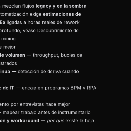
n mezclan flujos
legacy y en la sombra
utomatización exige
estimaciones de
pEx
ligadas a horas reales de rework
profundo, véase
Descubrimiento de
 mining
.
e mejor
 de volumen
— throughput, bucles de
istrados
tinua
— detección de deriva cuando
e de IT
— encaja en programas BPM y RPA
ento por entrevistas hace mejor
mapear trabajo antes de instrumentarlo
ión y workaround
—
por qué
existe la hoja