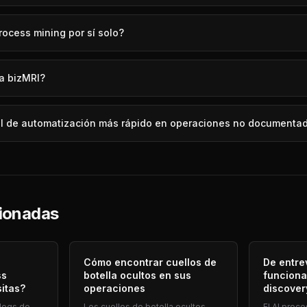
ocess mining por sí solo?
a bizMRI?
I de automatización más rápido en operaciones no documenta
cionadas
Cómo encontrar cuellos de
De entre
ss
botella ocultos en sus
funciona
sitas?
operaciones
discover
logs de
Los cuellos de botella ocultos
El AI proc