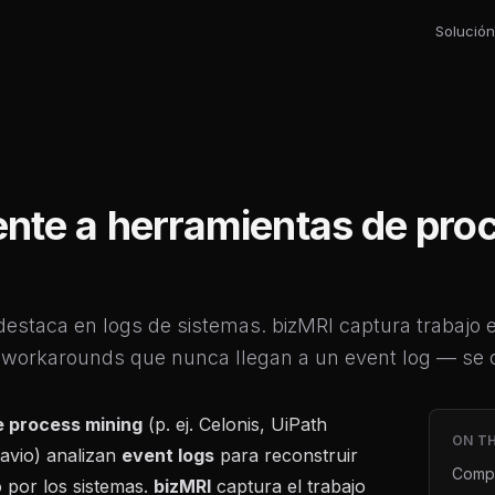
Solución
ente a herramientas de pro
destaca en logs de sistemas. bizMRI captura trabajo 
 y workarounds que nunca llegan a un event log — s
e process mining
(p. ej. Celonis, UiPath
ON TH
avio) analizan
event logs
para reconstruir
Compa
o por los sistemas.
bizMRI
captura el trabajo