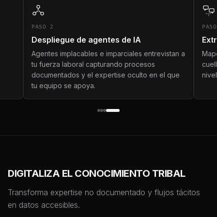
PASO
2
PASO
Despliegue de agentes de IA
Ext
Agentes implacables e imparciales entrevistan a
Mape
s
tu fuerza laboral capturando procesos
cuel
documentados y el expertise oculto en el que
nivel
tu equipo se apoya.
DIGITALIZA EL CONOCIMIENTO TRIBAL
Transforma expertise no documentado y flujos tácitos
en datos accesibles.