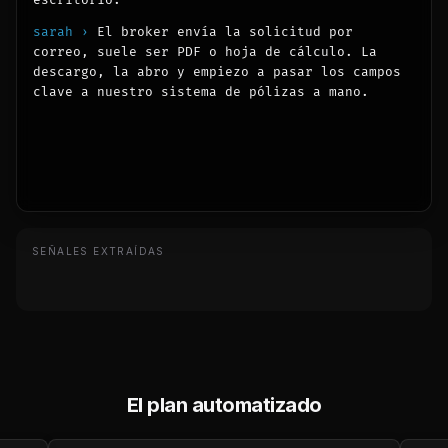
escritorio.
sarah ›
El broker envía la solicitud por 
correo, suele ser PDF o hoja de cálculo. La 
descargo, la abro y empiezo a pasar los campos 
clave a nuestro sistema de pólizas a mano.
lumen ›
¿Qué campos son y cuánto te lleva?
sarah ›
SEÑALES EXTRAÍDAS
El plan automatizado