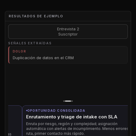
RESULTADOS DE EJEMPLO
Entrevista 2
Suscriptor
SEÑALES EXTRAÍDAS
SEÑ
DOLOR
Duplicación de datos en el CRM
OPORTUNIDAD
Sincronización API en tiempo real
OPORTUNIDAD CONSOLIDADA
O
Enrutamiento y triage de intake con SLA
B
p
Enruta por riesgo, región y complejidad; asignación
automática con alertas de incumplimiento. Menos errores de
Im
ruta, primer contacto más rápido.
ve