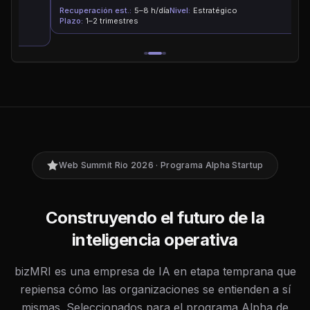
Recuperación est.:
5–8 h/día
Nivel:
Estratégico
Re
Plazo:
1–2 trimestres
Pl
Web Summit Rio 2026 · Programa Alpha Startup
Construyendo el futuro de la
inteligencia operativa
bizMRI es una empresa de IA en etapa temprana que
repiensa cómo las organizaciones se entienden a sí
mismas. Seleccionados para el programa Alpha de