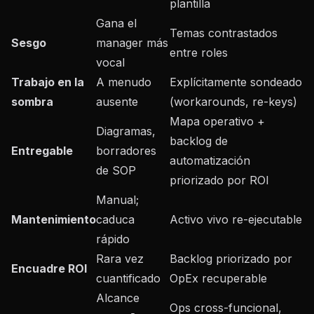
plantilla
Gana el
Temas contrastados
Sesgo
manager más
entre roles
vocal
Trabajo en la
A menudo
Explícitamente sondeado
sombra
ausente
(workarounds, re-keys)
Mapa operativo +
Diagramas,
backlog de
Entregable
borradores
automatización
de SOP
priorizado por ROI
Manual;
Mantenimiento
caduca
Activo vivo re-ejecutable
rápido
Rara vez
Backlog priorizado por
Encuadre ROI
cuantificado
OpEx recuperable
Alcance
Ops cross-funcional,