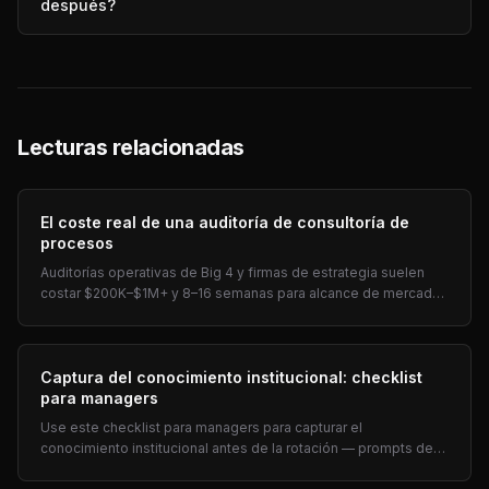
después?
Lecturas relacionadas
El coste real de una auditoría de consultoría de
procesos
Auditorías operativas de Big 4 y firmas de estrategia suelen
costar $200K–$1M+ y 8–16 semanas para alcance de mercado
medio. Qué paga — y un camino más rápido a un mapa
operativo propio.
Captura del conocimiento institucional: checklist
para managers
Use este checklist para managers para capturar el
conocimiento institucional antes de la rotación — prompts de
pre-salida, roles críticos y auditoría trimestral, más preguntas