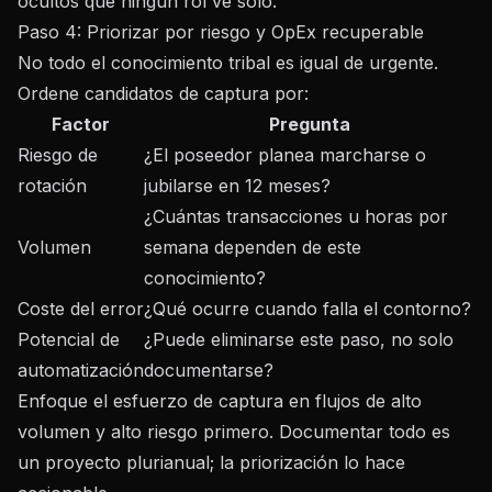
ocultos
que ningún rol ve solo.
Paso 4: Priorizar por riesgo y OpEx recuperable
No todo el conocimiento tribal es igual de urgente.
Ordene candidatos de captura por:
Factor
Pregunta
Riesgo de
¿El poseedor planea marcharse o
rotación
jubilarse en 12 meses?
¿Cuántas transacciones u horas por
Volumen
semana dependen de este
conocimiento?
Coste del error
¿Qué ocurre cuando falla el contorno?
Potencial de
¿Puede eliminarse este paso, no solo
automatización
documentarse?
Enfoque el esfuerzo de captura en flujos de alto
volumen y alto riesgo primero. Documentar todo es
un proyecto plurianual; la priorización lo hace