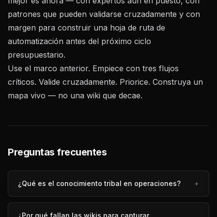
mejor es ahora — con expertos aún en puesto, con
patrones que pueden validarse cruzadamente y con
margen para construir una hoja de ruta de
automatización antes del próximo ciclo
presupuestario.
Use el marco anterior. Empiece con tres flujos
críticos. Valide cruzadamente. Priorice. Construya un
mapa vivo — no una wiki que decae.
Preguntas frecuentes
¿Qué es el conocimiento tribal en operaciones?
+
¿Por qué fallan las wikis para capturar