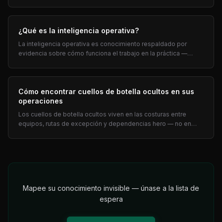
pre-salida, roles críticos y auditoría trimestral, más preguntas
de entrevista.
¿Qué es la inteligencia operativa?
La inteligencia operativa es conocimiento respaldado por
evidencia sobre cómo funciona el trabajo en la práctica —
conocimiento tribal, traspasos, cuellos de botella — para
priorizar la automatización por ROI.
Cómo encontrar cuellos de botella ocultos en sus
operaciones
Los cuellos de botella ocultos viven en las costuras entre
equipos, rutas de excepción y dependencias hero — no en
dashboards. Siete señales y prompts de entrevista para COOs.
Mapee su conocimiento invisible — únase a la lista de
espera